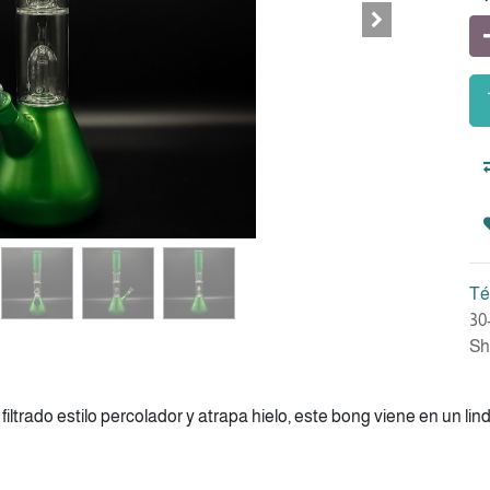
Té
30
Sh
iltrado estilo percolador y atrapa hielo, este bong viene en un li